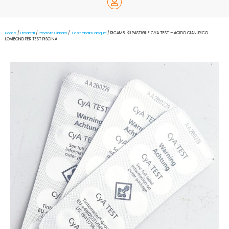
Home
/
Prodotti
/
Prodotti Chimici
/
Test analisi acqua
/ RICAMBI 30 PASTIGLIE CYA TEST – ACIDO CIANURICO
LOVIBOND PER TEST PISCINA