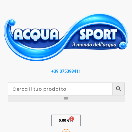
+39 075398411
0
0,00
€