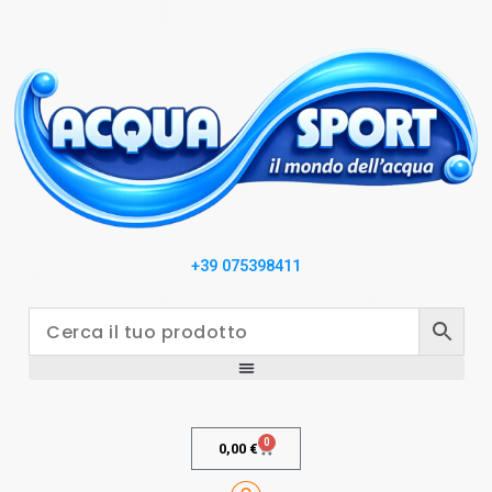
+39 075398411
0
0,00
€