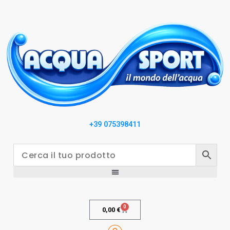
+39 075398411
0
0,00
€