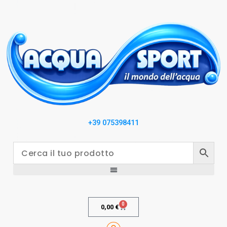
+39 075398411
0
0,00
€