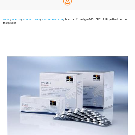
Home
/
Prodotti
/
Prodotti Chimici
/
Test analisi acqua
/ Ricambi 100 pastiglie DPD1+DPD3+PH Rapid Lovibond per
test piscina