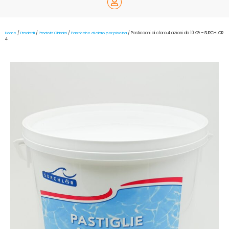
Home
/
Prodotti
/
Prodotti Chimici
/
Pasticche di cloro per piscina
/ Pasticconi di cloro 4 azioni da 10 KG – SURCHLOR
4