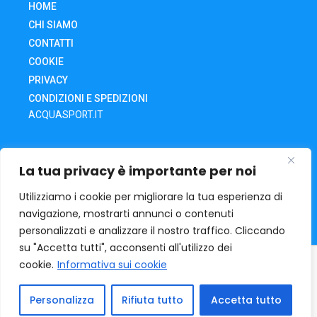
HOME
CHI SIAMO
CONTATTI
COOKIE
PRIVACY
CONDIZIONI E SPEDIZIONI
ACQUASPORT.IT
SHOP
La tua privacy è importante per noi
CARRELLO
IL MIO ACCOUNT
Utilizziamo i cookie per migliorare la tua esperienza di
navigazione, mostrarti annunci o contenuti
RECESSO DA UN ORDINE
personalizzati e analizzare il nostro traffico. Cliccando
su "Accetta tutti", acconsenti all'utilizzo dei
cookie.
Informativa sui cookie
ACQUA SPORT
Via O. Tramontani, 32 | 06135 – Ponte San
Giovanni – Pg | mail: acquasport@iol.it | Tel. +39 075398411
P.Iva : 02290780549
Personalizza
Rifiuta tutto
Accetta tutto