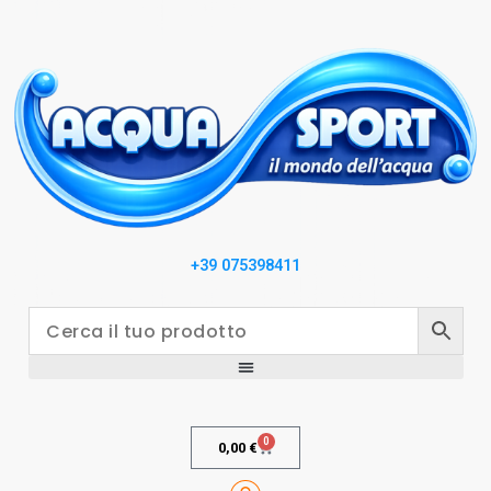
+39 075398411
0
0,00
€