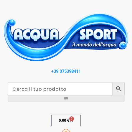
+39 075398411
0
0,00
€