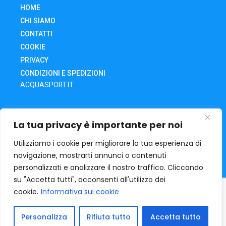
HOME
CHI SIAMO
CONTATTI
COOKIE
PRIVACY
CONDIZIONI E SPEDIZIONI
ACQUASPORT.IT
SHOP
La tua privacy è importante per noi
CARRELLO
IL MIO ACCOUNT
Utilizziamo i cookie per migliorare la tua esperienza di
navigazione, mostrarti annunci o contenuti
RECESSO DA UN ORDINE
personalizzati e analizzare il nostro traffico. Cliccando
su "Accetta tutti", acconsenti all'utilizzo dei
cookie.
Informativa sui cookie
ACQUA SPORT
Via O. Tramontani, 32 | 06135 – Ponte San
Giovanni – Pg | mail: acquasport@iol.it | Tel. +39 075398411
P.Iva : 02290780549
Personalizza
Rifiuta tutto
Accetta tutto