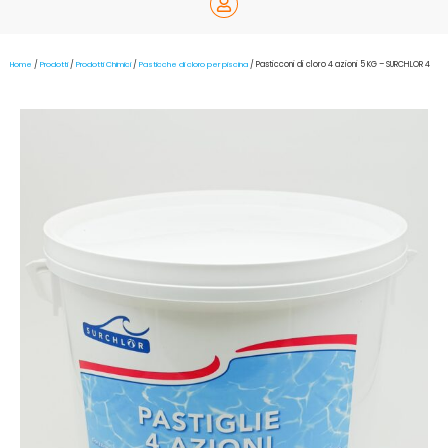
Home
/
Prodotti
/
Prodotti Chimici
/
Pasticche di cloro per piscina
/ Pasticconi di cloro 4 azioni 5 KG – SURCHLOR 4