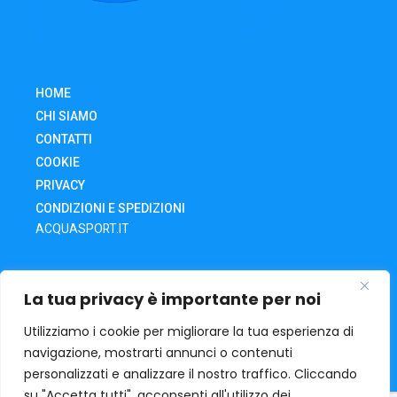
HOME
CHI SIAMO
CONTATTI
COOKIE
PRIVACY
CONDIZIONI E SPEDIZIONI
ACQUASPORT.IT
SHOP
La tua privacy è importante per noi
CARRELLO
IL MIO ACCOUNT
Utilizziamo i cookie per migliorare la tua esperienza di
navigazione, mostrarti annunci o contenuti
RECESSO DA UN ORDINE
personalizzati e analizzare il nostro traffico. Cliccando
su "Accetta tutti", acconsenti all'utilizzo dei