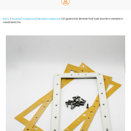
Home
/
Prodotti
/
Componenti
/
Ricambi Componenti
/ Kit guarnizioni skimmer Pool’s per piscine in cemento e
rivestimento Pvc