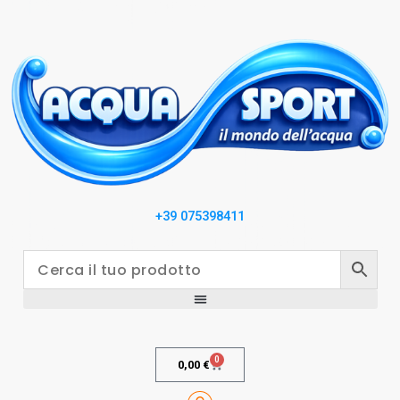
+39 075398411
0
0,00
€