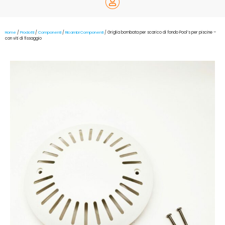
Home
/
Prodotti
/
Componenti
/
Ricambi Componenti
/ Griglia bombata per scarico di fondo Pool’s per piscine –
con viti di fissaggio