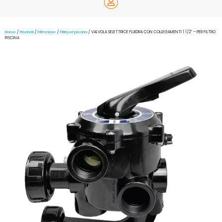
Home
/
Prodotti
/
Filtrazione
/
Filtri per piscina
/ VALVOLA SELETTRICE FLUIDRA CON COLLEGAMENTI 1 1/2″ – PER FILTRO
PISCINA