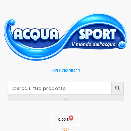
+39 075398411
0
0,00
€