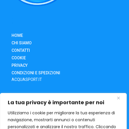
HOME
CHI SIAMO
CONTATTI
COOKIE
PRIVACY
CONDIZIONI E SPEDIZIONI
ACQUASPORT.IT
SHOP
La tua privacy è importante per noi
CARRELLO
IL MIO ACCOUNT
Utilizziamo i cookie per migliorare la tua esperienza di
navigazione, mostrarti annunci o contenuti
RECESSO DA UN ORDINE
personalizzati e analizzare il nostro traffico. Cliccando