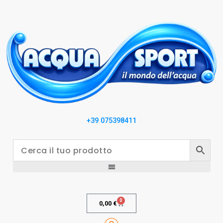
+39 075398411
0
0,00
€