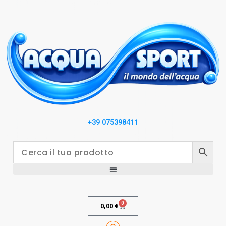
+39 075398411
0
0,00
€