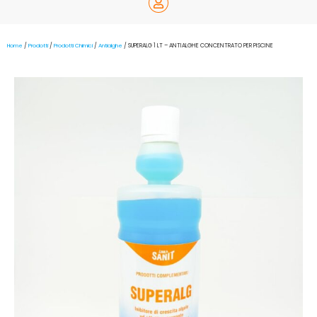
Home
/
Prodotti
/
Prodotti Chimici
/
Antialghe
/ SUPERALG 1 LT – ANTIALGHE CONCENTRATO PER PISCINE