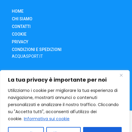
HOME
CHI SIAMO
CONTATTI
COOKIE
PRIVACY
CONDIZIONI E SPEDIZIONI
ACQUASPORT.IT
SHOP
La tua privacy è importante per noi
CARRELLO
IL MIO ACCOUNT
Utilizziamo i cookie per migliorare la tua esperienza di
navigazione, mostrarti annunci o contenuti
RECESSO DA UN ORDINE
personalizzati e analizzare il nostro traffico. Cliccando
su "Accetta tutti", acconsenti all'utilizzo dei
cookie.
Informativa sui cookie
ACQUA SPORT
Via O. Tramontani, 32 | 06135 – Ponte San
Giovanni – Pg | mail: acquasport@iol.it | Tel. +39 075398411