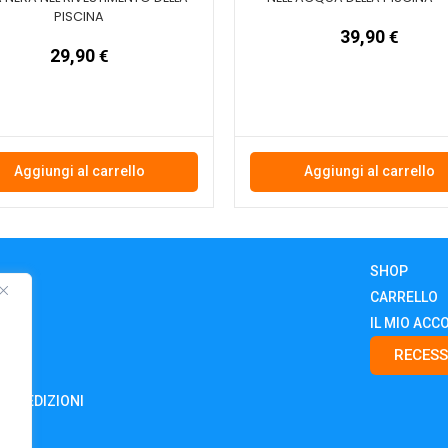
PISCINA
39,90
€
29,90
€
Aggiungi al carrello
Aggiungi al carrello
SHOP
CARRELLO
IL MIO ACC
RECESS
E SPEDIZIONI
.IT