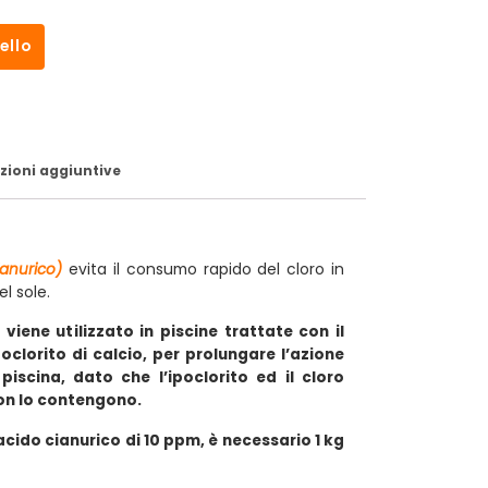
ello
zioni aggiuntive
evita il consumo rapido del cloro in
ianurico)
l sole.
 viene utilizzato in piscine trattate con il
ipoclorito di calcio, per prolungare l’azione
 piscina, dato che l’ipoclorito ed il cloro
non lo contengono.
 acido cianurico di 10 ppm, è necessario 1 kg