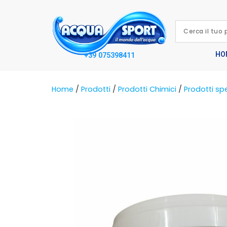
HO
+39 075398411
Home
/
Prodotti
/
Prodotti Chimici
/
Prodotti spe