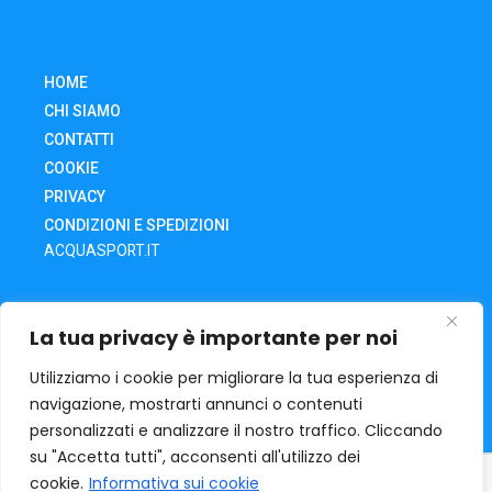
HOME
CHI SIAMO
CONTATTI
COOKIE
PRIVACY
CONDIZIONI E SPEDIZIONI
ACQUASPORT.IT
SHOP
La tua privacy è importante per noi
CARRELLO
IL MIO ACCOUNT
Utilizziamo i cookie per migliorare la tua esperienza di
navigazione, mostrarti annunci o contenuti
RECESSO DA UN ORDINE
personalizzati e analizzare il nostro traffico. Cliccando
su "Accetta tutti", acconsenti all'utilizzo dei
cookie.
Informativa sui cookie
ACQUA SPORT
Via O. Tramontani, 32 | 06135 – Ponte San