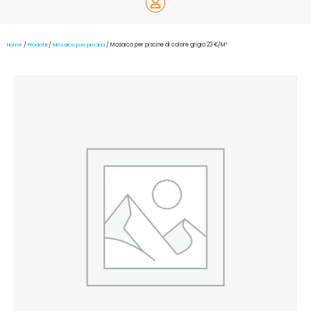
Home
/
Prodotti
/
Mosaico per piscina
/ Mosaico per piscine di colore grigio 23 €/M²