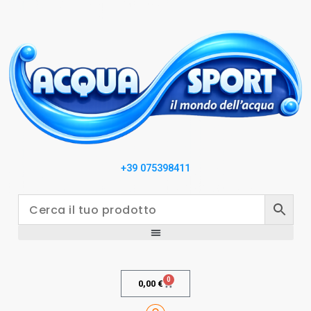
+39 075398411
0
0,00
€