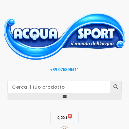
+39 075398411
0
0,00
€