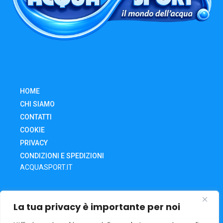
HOME
CHI SIAMO
CONTATTI
COOKIE
PRIVACY
CONDIZIONI E SPEDIZIONI
ACQUASPORT.IT
SHOP
La tua privacy è importante per noi
CARRELLO
IL MIO ACCOUNT