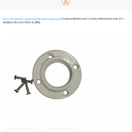
Home
/
Prodotti
/
Componenti
/
Ricambi Componenti
/ FLANGIA PER BOCCHETTA POOL’S PER PISCINA CON VITI –
MODELLO VECCHIO (FINO AL 2009)