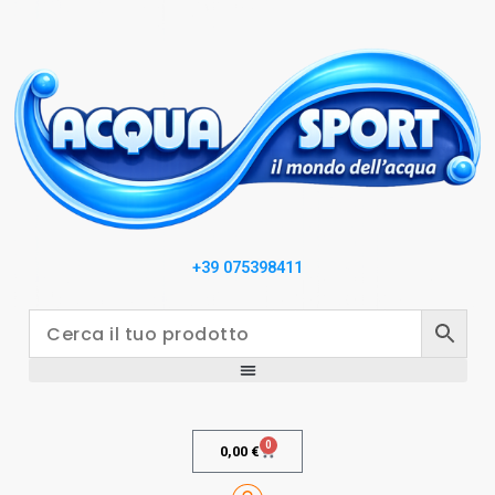
+39 075398411
0
0,00
€