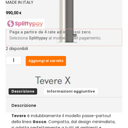
MADE IN ITALY
990,00
€
Paga a partire da 4 rate ad interessi zero.
Seleziona
Splittypay
al momento del pagamento.
2 disponibili
Aggiungi al carrello
Descrizione
Informazioni aggiuntive
Descrizione
è indubbiamente il modello passe-partout
Tevere
della linea
. Compatta, dal design minimalista,
Gocce
si adatta perfettamente a tutti gli ambienti e