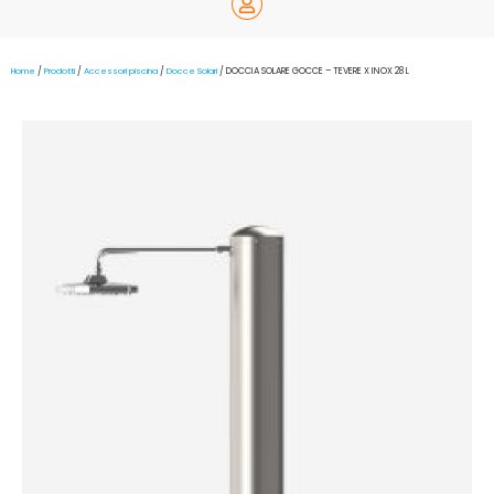
Home
/
Prodotti
/
Accessori piscina
/
Docce Solari
/ DOCCIA SOLARE GOCCE – TEVERE X INOX 28 L