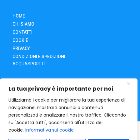
HOME
CHI SIAMO
CONTATTI
COOKIE
PRIVACY
CONDIZIONI E SPEDIZIONI
ACQUASPORT.IT
SHOP
La tua privacy è importante per noi
CARRELLO
IL MIO ACCOUNT
Utilizziamo i cookie per migliorare la tua esperienza di
navigazione, mostrarti annunci o contenuti
RECESSO DA UN ORDINE
personalizzati e analizzare il nostro traffico. Cliccando
su "Accetta tutti", acconsenti all'utilizzo dei
cookie.
Informativa sui cookie
ACQUA SPORT
Via O. Tramontani, 32 | 06135 – Ponte San
Giovanni – Pg | mail: acquasport@iol.it | Tel. +39 075398411