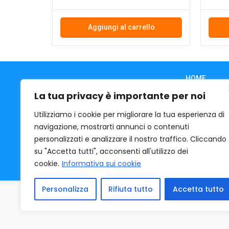
Aggiungi al carrello
HOME
CHI SIAMO
La tua privacy è importante per noi
CONTATTI
Utilizziamo i cookie per migliorare la tua esperienza di
COOKIE
navigazione, mostrarti annunci o contenuti
PRIVACY
personalizzati e analizzare il nostro traffico. Cliccando
CONDIZIONI 
su "Accetta tutti", acconsenti all'utilizzo dei
ACQUASPORT
cookie.
Informativa sui cookie
Personalizza
Rifiuta tutto
Accetta tutto
ACQUA SPORT
Via O. Tr