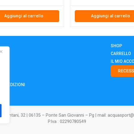
Aggiungi al carrello
Aggiungi al carrello
SHOP
CARRELLO
IL MIO ACC
RECESS
E SPEDIZIONI
.IT
amontani, 32 | 06135 – Ponte San Giovanni – Pg | mail: acquasport@io
P.Iva : 02290780549