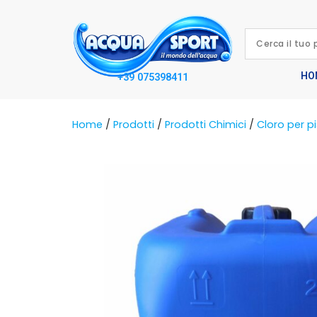
HO
+39 075398411
Home
/
Prodotti
/
Prodotti Chimici
/
Cloro per p