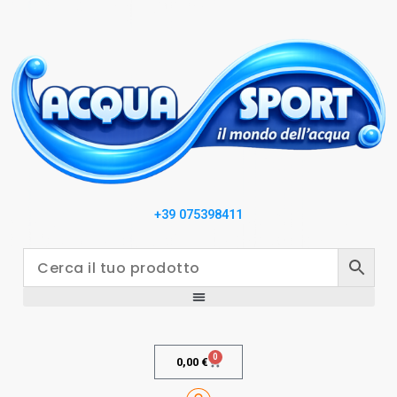
+39 075398411
0
0,00
€