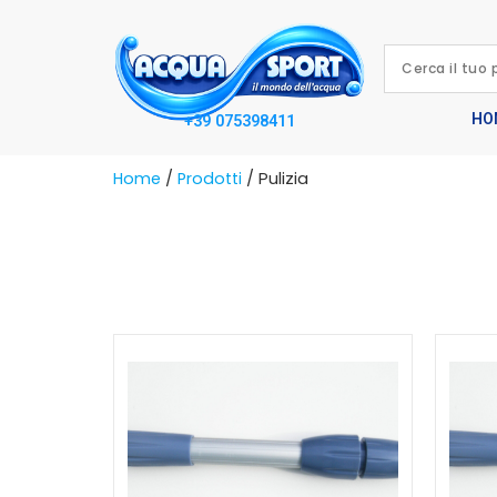
HO
+39 075398411
Home
/
Prodotti
/ Pulizia