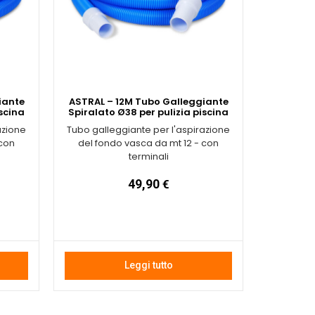
iante
ASTRAL – 12M Tubo Galleggiante
iscina
Spiralato Ø38 per pulizia piscina
azione
Tubo galleggiante per l'aspirazione
 con
del fondo vasca da mt 12 - con
terminali
49,90
€
Leggi tutto