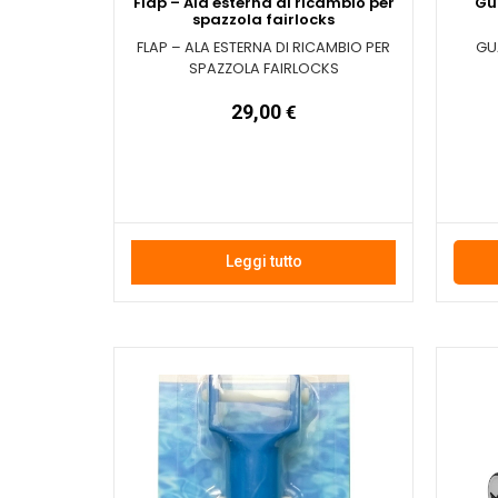
Flap – Ala esterna di ricambio per
Gu
spazzola fairlocks
FLAP – ALA ESTERNA DI RICAMBIO PER
GU
SPAZZOLA FAIRLOCKS
29,00
€
Leggi tutto