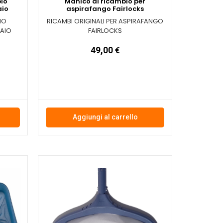
bio
Manico di ricambio per
aio
aspirafango Fairlocks
IO
RICAMBI ORIGINALI PER ASPIRAFANGO
IAIO
FAIRLOCKS
49,00
€
Aggiungi al carrello