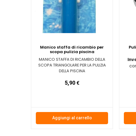
Manico staffa di ricambio per
Pul
scopa pulizia piscina
MANICO STAFFA DI RICAMBIO DELLA
Inv
SCOPA TRIANGOLARE PER LA PULIZIA
con
DELLA PISCINA
5,90
€
Aggiungi al carrello