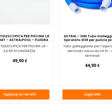
TELESCOPICA PER PISCINA 1,8
ASTRAL – 10M Tubo Gallegg
6 MT – ASTRALPOOL – FLUIDRA
Spiralato Ø38 per pulizia p
TELESCOPICA PER PISCINA 1,8 –
Tubo galleggiante per l'aspir
3,6 MT DI LUNGHEZZA
del fondo vasca da mt 10 -
terminali
49,90
€
44,90
€
Aggiungi al carrello
Leggi tutto