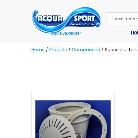
HO
+39 075398411
Home
/
Prodotti
/
Componenti
/ Scarichi di fo